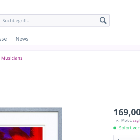
sse
News
Musicians
169,00
inkl. MwSt.
zzg
Sofort ver