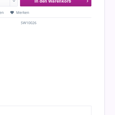
In den
Warenkorb
hen
Merken
SW10026