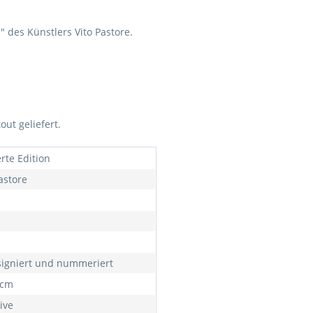
" des Künstlers Vito Pastore.
ut geliefert.
erte Edition
astore
igniert und nummeriert
0cm
ive