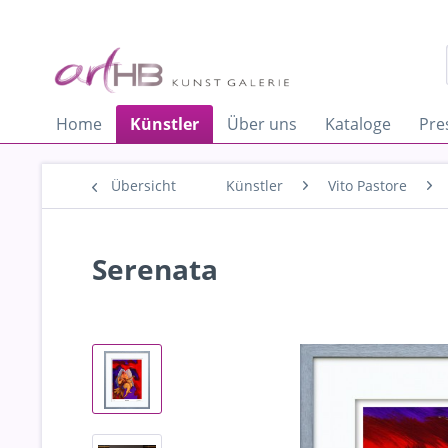
Home
Künstler
Über uns
Kataloge
Pre
Übersicht
Künstler
Vito Pastore
Serenata